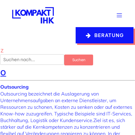
Coachingwissen A-Z
BERATUNG
Alle
|
A
B
C
D
E
F
G
I
K
L
M
N
O
P
Q
R
S
T
U
V
W
Z
O
Outsourcing
Outsourcing bezeichnet die Auslagerung von
Unternehmensaufgaben an externe Dienstleister, um
Ressourcen zu schonen, Kosten zu senken oder auf externes
Know-how zuzugreifen. Typische Beispiele sind IT-Services,
Buchhaltung, Logistik oder Kundenservice.Ziel ist es, sich
stärker auf die Kernkompetenzen zu konzentrieren und
flexibel auf Veränderungen reagieren zu können. In der