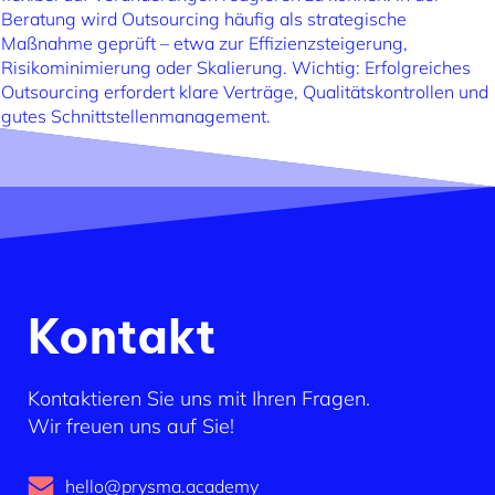
Beratung wird Outsourcing häufig als strategische
Maßnahme geprüft – etwa zur Effizienzsteigerung,
Risikominimierung oder Skalierung. Wichtig: Erfolgreiches
Outsourcing erfordert klare Verträge, Qualitätskontrollen und
gutes Schnittstellenmanagement.
Kontakt
Kontaktieren Sie uns mit Ihren Fragen.
Wir freuen uns auf Sie!
hello@prysma.academy