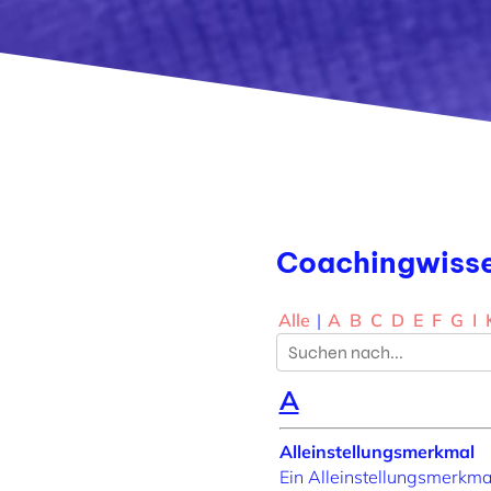
Coachingwiss
Alle
|
A
B
C
D
E
F
G
I
A
Alleinstellungsmerkmal
Ein Alleinstellungsmerkma