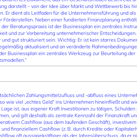
ng darstellt – von der Idee über Markt und Wettbewerb bis hi
n. Er dient als Leitfaden für die Unternehmensführung und a
r Förderstellen. Neben einer fundierten Finanzplanung enthäl
 der Beratungspraxis ist der Businessplan ein zentrales Instr
gkeit und zur Vorbereitung unternehmerischer Entscheidungen.
r und gut strukturiert sein. Wichtig: Er ist kein starres Dokum
regelmäßig aktualisiert und an veränderte Rahmenbedingunge
 der Businessplan ein zentrales Werkzeug zur Beurteilung der 
tsmodellen.“
tsächlichen Zahlungsmittelzufluss und -abfluss eines Untern
o wie viel „echtes Geld“ ins Unternehmen hineinfließt und wie
age ist, aus eigener Kraft Investitionen zu tätigen, Schulden 
, und gilt deshalb als zentrale Kennzahl der Finanzkraft und
erativem Cashflow (aus dem laufenden Geschäft), investivem 
und finanziellem Cashflow (z. B. durch Kredite oder Kapitaler
shflow oft aussagekräftiger als der Jahresüberschuss, da er nic