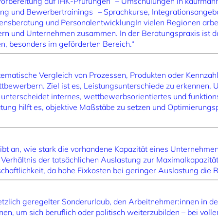
Vorbereitung auf IHK-Prüfungen – Umschulungen in kaufmänn
ing und Bewerbertrainings – Sprachkurse, Integrationsang
nsberatung und PersonalentwicklungIn vielen Regionen arbei
rn und Unternehmen zusammen. In der Beratungspraxis ist da
en, besonders im geförderten Bereich.“
tematische Vergleich von Prozessen, Produkten oder Kennzahl
tbewerbern. Ziel ist es, Leistungsunterschiede zu erkennen, 
 unterscheidet internes, wettbewerbsorientiertes und funktio
tung hilft es, objektive Maßstäbe zu setzen und Optimierungsp
bt an, wie stark die vorhandene Kapazität eines Unternehmens
 Verhältnis der tatsächlichen Auslastung zur Maximalkapazitä
schaftlichkeit, da hohe Fixkosten bei geringer Auslastung die R
setzlich geregelter Sonderurlaub, den Arbeitnehmer:innen in 
en, um sich beruflich oder politisch weiterzubilden – bei volle