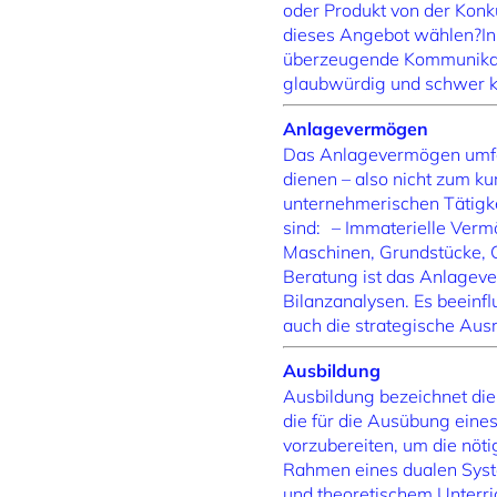
oder Produkt von der Konk
dieses Angebot wählen?In d
überzeugende Kommunikatio
glaubwürdig und schwer k
Anlagevermögen
Das Anlagevermögen umfas
dienen – also nicht zum kur
unternehmerischen Tätigkei
sind: – Immaterielle Verm
Maschinen, Grundstücke, Ge
Beratung ist das Anlageve
Bilanzanalysen. Es beeinf
auch die strategische Aus
Ausbildung
Ausbildung bezeichnet die
die für die Ausübung eines 
vorzubereiten, um die nöt
Rahmen eines dualen System
und theoretischem Unterric