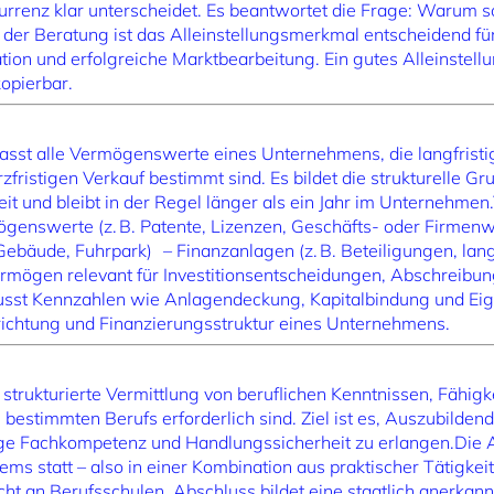
urrenz klar unterscheidet. Es beantwortet die Frage: Warum 
er Beratung ist das Alleinstellungsmerkmal entscheidend für 
n und erfolgreiche Marktbearbeitung. Ein gutes Alleinstellu
opierbar.
st alle Vermögenswerte eines Unternehmens, die langfristi
zfristigen Verkauf bestimmt sind. Es bildet die strukturelle G
t und bleibt in der Regel länger als ein Jahr im Unternehmen
ögenswerte (z. B. Patente, Lizenzen, Geschäfts- oder Firmenw
bäude, Fuhrpark) – Finanzanlagen (z. B. Beteiligungen, langf
rmögen relevant für Investitionsentscheidungen, Abschreibu
lusst Kennzahlen wie Anlagendeckung, Kapitalbindung und Eig
richtung und Finanzierungsstruktur eines Unternehmens.
 strukturierte Vermittlung von beruflichen Kenntnissen, Fähi
bestimmten Berufs erforderlich sind. Ziel ist es, Auszubildend
ige Fachkompetenz und Handlungssicherheit zu erlangen.Die A
s statt – also in einer Kombination aus praktischer Tätigkei
ht an Berufsschulen. Abschluss bildet eine staatlich anerkannt