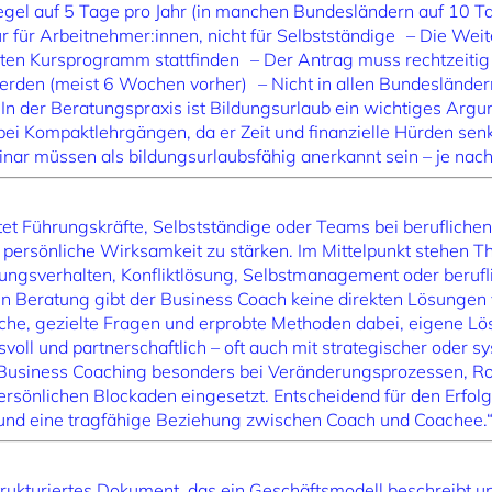
egel auf 5 Tage pro Jahr (in manchen Bundesländern auf 10 T
ur für Arbeitnehmer:innen, nicht für Selbstständige – Die Wei
en Kursprogramm stattfinden – Der Antrag muss rechtzeitig
rden (meist 6 Wochen vorher) – Nicht in allen Bundesländern 
In der Beratungspraxis ist Bildungsurlaub ein wichtiges Argu
 bei Kompaktlehrgängen, da er Zeit und finanzielle Hürden se
nar müssen als bildungsurlaubsfähig anerkannt sein – je nac
tet Führungskräfte, Selbstständige oder Teams bei berufliche
nd persönliche Wirksamkeit zu stärken. Im Mittelpunkt stehen
ngsverhalten, Konfliktlösung, Selbstmanagement oder berufl
en Beratung gibt der Business Coach keine direkten Lösungen v
äche, gezielte Fragen und erprobte Methoden dabei, eigene Lö
nsvoll und partnerschaftlich – oft auch mit strategischer oder 
 Business Coaching besonders bei Veränderungsprozessen, Ro
önlichen Blockaden eingesetzt. Entscheidend für den Erfolg s
und eine tragfähige Beziehung zwischen Coach und Coachee.
strukturiertes Dokument, das ein Geschäftsmodell beschreibt u