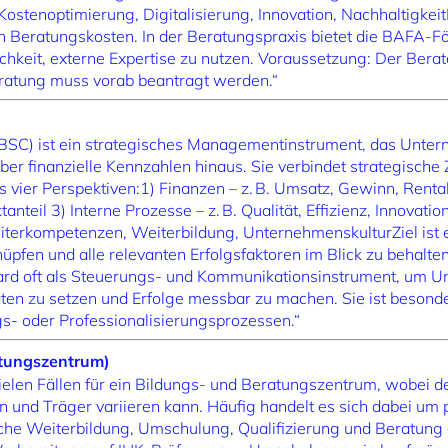
 Kostenoptimierung, Digitalisierung, Innovation, Nachhaltigkeit
n Beratungskosten. In der Beratungspraxis bietet die BAFA-
chkeit, externe Expertise zu nutzen. Voraussetzung: Der Ber
Beratung muss vorab beantragt werden.“
BSC) ist ein strategisches Managementinstrument, das Unterne
über finanzielle Kennzahlen hinaus. Sie verbindet strategische
ier Perspektiven:1) Finanzen – z. B. Umsatz, Gewinn, Rentabil
nteil 3) Interne Prozesse – z. B. Qualität, Effizienz, Innovati
eiterkompetenzen, Weiterbildung, UnternehmenskulturZiel ist e
fen und alle relevanten Erfolgsfaktoren im Blick zu behalten
ard oft als Steuerungs- und Kommunikationsinstrument, um U
täten zu setzen und Erfolge messbar zu machen. Sie ist besonder
- oder Professionalisierungsprozessen.“
atungszentrum)
 vielen Fällen für ein Bildungs- und Beratungszentrum, wobei
n und Träger variieren kann. Häufig handelt es sich dabei um
liche Weiterbildung, Umschulung, Qualifizierung und Beratung