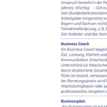
Anspruch besteht in der R
Jahren). Wichtig: – Gilt n
vom Bundesland anerkannt
Arbeitgeber eingereicht we
Bayern und Sachsen nicht)
Teilnahmeförderung, z. B.
Der Anbieter und das Semi
Business Coach
Ein Business Coach beglei
Ziel, Leistung, Klarheit u
Kommunikation, Entscheidu
Unterschied zur klassisch
durch strukturierte Gespr
Rolle ist neutral, vertraue
der Beratungspraxis wird
Wachstumsphasen oder pers
professionelles Vorgehen 
Businessplan
„Ein Businessplan ist ein 