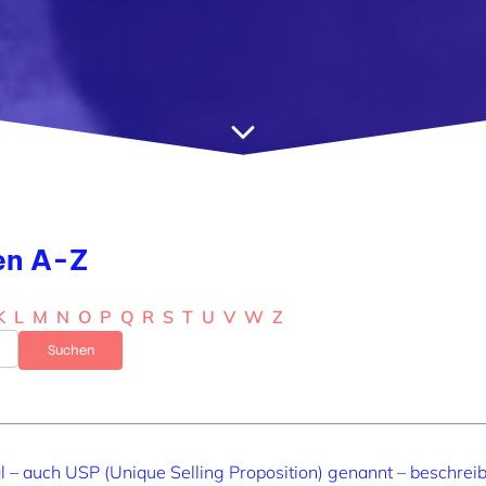
en A-Z
K
L
M
N
O
P
Q
R
S
T
U
V
W
Z
l – auch USP (Unique Selling Proposition) genannt – beschre