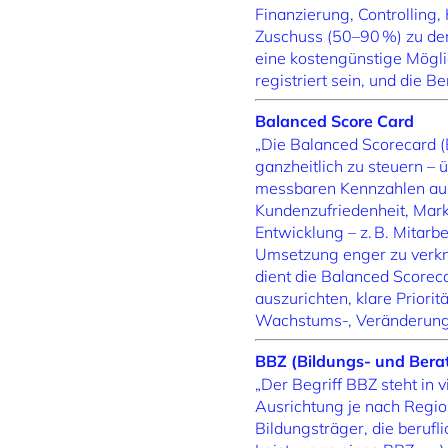
Finanzierung, Controlling,
Zuschuss (50–90 %) zu de
eine kostengünstige Mögli
registriert sein, und die 
Balanced Score Card
„Die Balanced Scorecard (
ganzheitlich zu steuern – 
messbaren Kennzahlen aus v
Kundenzufriedenheit, Markta
Entwicklung – z. B. Mitarb
Umsetzung enger zu verknüp
dient die Balanced Scorec
auszurichten, klare Priori
Wachstums-, Veränderungs
BBZ (Bildungs- und Ber
„Der Begriff BBZ steht in
Ausrichtung je nach Regio
Bildungsträger, die beruf