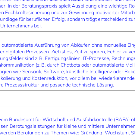
 In der Beratungspraxis spielt Ausbildung eine wichtige Roll
n Fachkräftesicherung und zur Gewinnung motivierter Mitarbei
rundlage für beruflichen Erfolg, sondern trägt entscheidend z
s Unternehmens bei.
 automatisierte Ausführung von Abläufen ohne manuelles Eing
 digitalen Prozessen. Ziel ist es, Zeit zu sparen, Fehler zu v
ngsfelder sind z. B. Fertigungslinien, IT-Prozesse, Rechnun
ommunikation (z. B. durch Chatbots oder automatisierte Mail
ien wie Sensorik, Software, künstliche Intelligenz oder Robot
Skalierung und Kostenreduktion, vor allem bei wiederkehrenden
are Prozessstruktur und passende technische Lösung.
vom Bundesamt für Wirtschaft und Ausfuhrkontrolle (BAFA) off
en Beratungsleistungen für kleine und mittlere Unternehmen 
werden Beratungen zu Themen wie: Gründung, Wachstum, St