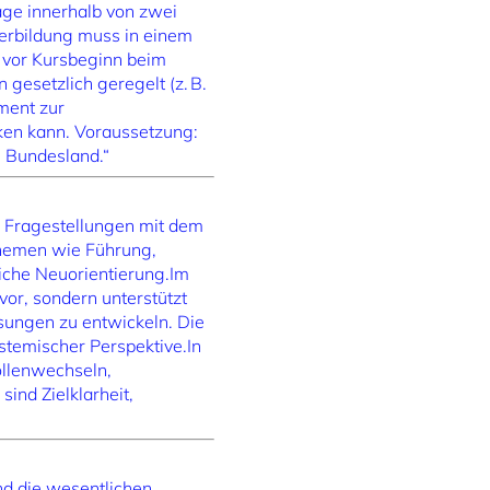
age innerhalb von zwei
terbildung muss in einem
 vor Kursbeginn beim
gesetzlich geregelt (z. B.
ment zur
nken kann. Voraussetzung:
h Bundesland.“
n Fragestellungen mit dem
 Themen wie Führung,
iche Neuorientierung.Im
or, sondern unterstützt
sungen zu entwickeln. Die
systemischer Perspektive.In
llenwechseln,
ind Zielklarheit,
“
nd die wesentlichen