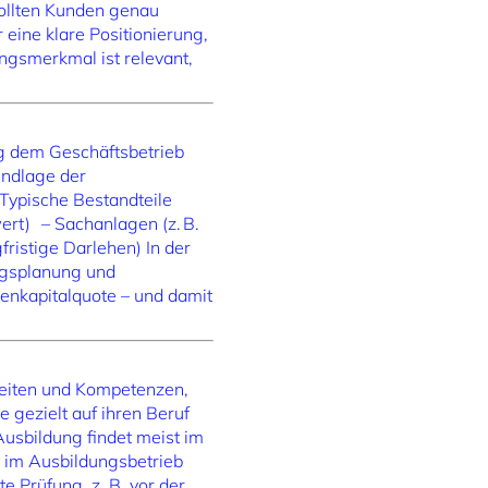
sollten Kunden genau
eine klare Positionierung,
ngsmerkmal ist relevant,
g dem Geschäftsbetrieb
rundlage der
.Typische Bestandteile
ert) – Sachanlagen (z. B.
ristige Darlehen) In der
ngsplanung und
enkapitalquote – und damit
gkeiten und Kompetenzen,
e gezielt auf ihren Beruf
usbildung findet meist im
t im Ausbildungsbetrieb
e Prüfung, z. B. vor der