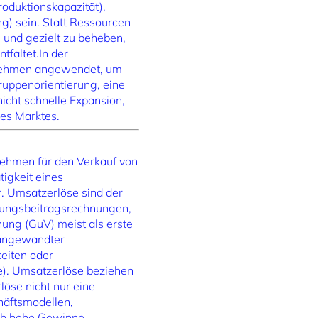
roduktionskapazität),
g) sein. Statt Ressourcen
n und gezielt zu beheben,
faltet.In der
ernehmen angewendet, um
ruppenorientierung, eine
nicht schnelle Expansion,
des Marktes.
nehmen für den Verkauf von
tigkeit eines
r. Umsatzerlöse sind der
ckungsbeitragsrechnungen,
ung (GuV) meist als erste
 angewandter
eiten oder
e). Umsatzerlöse beziehen
öse nicht nur eine
häftsmodellen,
sch hohe Gewinne –