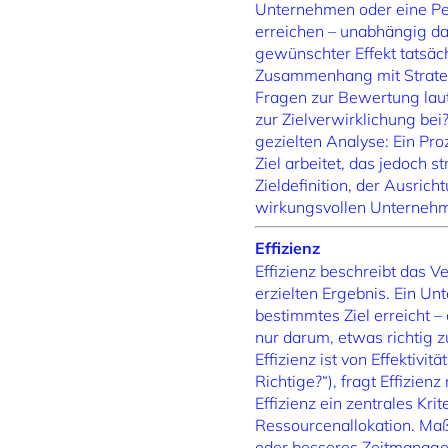
Unternehmen oder eine Pers
erreichen – unabhängig da
gewünschter Effekt tatsächl
Zusammenhang mit Strategi
Fragen zur Bewertung lau
zur Zielverwirklichung bei
gezielten Analyse: Ein Pro
Ziel arbeitet, das jedoch s
Zieldefinition, der Ausric
wirkungsvollen Unterneh
Effizienz
Effizienz beschreibt das V
erzielten Ergebnis. Ein Un
bestimmtes Ziel erreicht –
nur darum, etwas richtig 
Effizienz ist von Effektivi
Richtige?“), fragt Effizien
Effizienz ein zentrales Kr
Ressourcenallokation. Maß
oder besseres Zeitmanageme