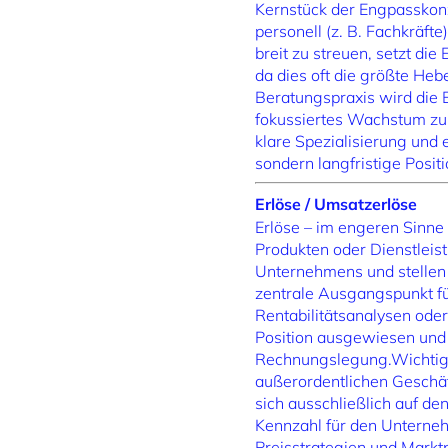
Kernstück der Engpasskonze
personell (z. B. Fachkräft
breit zu streuen, setzt di
da dies oft die größte He
Beratungspraxis wird die 
fokussiertes Wachstum zu 
klare Spezialisierung und e
sondern langfristige Posit
Erlöse / Umsatzerlöse
Erlöse – im engeren Sinne
Produkten oder Dienstleist
Unternehmens und stellen d
zentrale Ausgangspunkt fü
Rentabilitätsanalysen ode
Position ausgewiesen und 
Rechnungslegung.Wichtig i
außerordentlichen Geschä
sich ausschließlich auf d
Kennzahl für den Unterneh
Preisstrategien und Markt