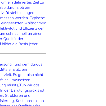
um ein definiertes Ziel zu
lso darum, ob ein
tivität steht in engem
 gemessen werden. Typische
ie eingesetzten Maßnahmen
ktivität und Effizienz der
Team sehr schnell an einem
er Qualität der
bildet die Basis jeder
 Personal) und dem daraus
itteleinsatz ein
zielt. Es geht also nicht
ftlich umzusetzen.
hung misst („Tun wir das
 In der Beratungspraxis ist
en, Strukturen und
isierung, Kostenreduktion
lasten der Qualität oder