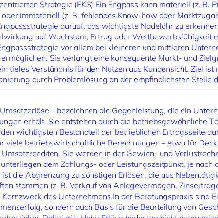
ntrierten Strategie (EKS).Ein Engpass kann materiell (z. B. P
e) oder immateriell (z. B. fehlendes Know-how oder Marktzugan
e Engpassstrategie darauf, das wichtigste Nadelöhr zu erkenne
belwirkung auf Wachstum, Ertrag oder Wettbewerbsfähigkeit ent
Engpassstrategie vor allem bei kleineren und mittleren Unt
ermöglichen. Sie verlangt eine konsequente Markt- und Zielg
in tiefes Verständnis für den Nutzen aus Kundensicht. Ziel ist 
ionierung durch Problemlösung an der empfindlichsten Stelle 
 Umsatzerlöse – bezeichnen die Gegenleistung, die ein Unter
ungen erhält. Sie entstehen durch die betriebsgewöhnliche Tä
en wichtigsten Bestandteil der betrieblichen Ertragsseite da
r viele betriebswirtschaftliche Berechnungen – etwa für De
r Umsatzrenditen. Sie werden in der Gewinn- und Verlustrechn
unterliegen dem Zahlungs- oder Leistungszeitpunkt, je nach
st die Abgrenzung zu sonstigen Erlösen, die aus Nebentätigk
ften stammen (z. B. Verkauf von Anlagevermögen, Zinserträg
en Kernzweck des Unternehmens.In der Beratungspraxis sind Erl
menserfolg, sondern auch Basis für die Beurteilung von Gesc
potenzialen. Dabei gilt: Hohe Erlöse bedeuten nicht automati