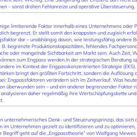
ehen – sonst drohen Fehlanreize und operative Übersteuerung.
enige limitierende Faktor innerhalb eines Unternehmens oder 
lich begrenzt. Er stellt somit den knappsten und zugleich erf
faktor dar – unabhängig davon, wie leistungsfähig andere Be
 B. begrenzte Produktionskapazitäten, fehlendes Fachpersonal
che oder mangelnde Sichtbarkeit am Markt sein. Auch Zeit, 
önnen zum Engpass werden.In der strategischen Beratung spi
esondere im Kontext der Engpasskonzentrierten Strategie (EKS
ärken bringt den größten Fortschritt, sondern die Auflösung 
bei: Engpassfaktoren verändern sich im Zeitverlauf. Was heu
hon überwunden sein – und ein anderer begrenzender Faktor rü
analysieren daher regelmäßig ihre Wertschöpfungskette und s
t.
ein unternehmerisches Denk- und Steuerungsprinzip, das sich d
 im Unternehmen gezielt zu identifizieren und zu optimieren,
 Begriff geht auf die „Engpasstheorie“ von Wolfgang Mewes z