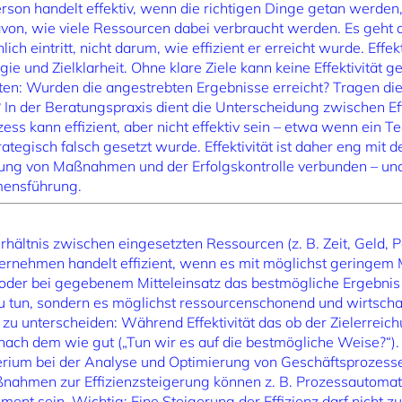
on handelt effektiv, wenn die richtigen Dinge getan werden, 
von, wie viele Ressourcen dabei verbraucht werden. Es geht a
ich eintritt, nicht darum, wie effizient er erreicht wurde. Effek
e und Zielklarheit. Ohne klare Ziele kann keine Effektivität
ten: Wurden die angestrebten Ergebnisse erreicht? Tragen d
? In der Beratungspraxis dient die Unterscheidung zwischen Effe
zess kann effizient, aber nicht effektiv sein – etwa wenn ein 
trategisch falsch gesetzt wurde. Effektivität ist daher eng mit d
htung von Maßnahmen und der Erfolgskontrolle verbunden – und 
mensführung.
erhältnis zwischen eingesetzten Ressourcen (z. B. Zeit, Geld,
ternehmen handelt effizient, wenn es mit möglichst geringem M
 oder bei gegebenem Mitteleinsatz das bestmögliche Ergebnis er
zu tun, sondern es möglichst ressourcenschonend und wirtscha
tät zu unterscheiden: Während Effektivität das ob der Zielerreic
z nach dem wie gut („Tun wir es auf die bestmögliche Weise?“).
iterium bei der Analyse und Optimierung von Geschäftsprozess
nahmen zur Effizienzsteigerung können z. B. Prozessautomat
nt sein. Wichtig: Eine Steigerung der Effizienz darf nicht zu