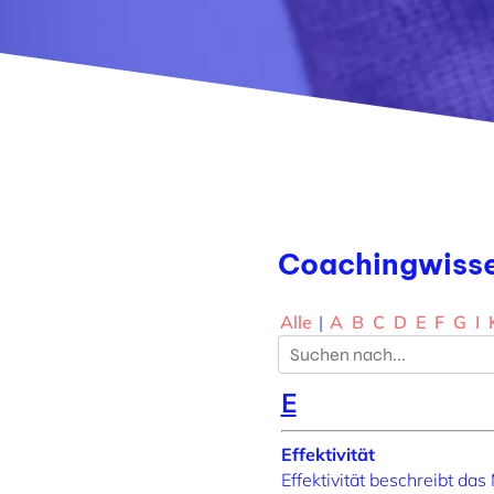
Coachingwiss
Alle
|
A
B
C
D
E
F
G
I
E
Effektivität
Effektivität beschreibt da