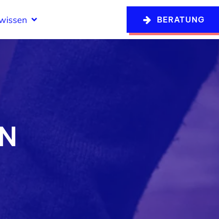
swissen
BERATUNG
N