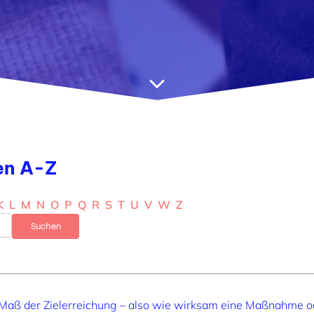
en A-Z
K
L
M
N
O
P
Q
R
S
T
U
V
W
Z
s Maß der Zielerreichung – also wie wirksam eine Maßnahme od